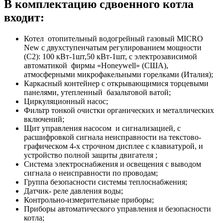
В комплектацию сдвоенного котла
входит:
Котел отопительный водогрейный газовый MICRO
New с двухступенчатым регулированием мощности
(С2): 100 кВт-1шт,50 кВт-1шт, с электрозависимой
автоматикой фирмы «Honeywell» (США),
атмосферными микрофакельными горелками (Италия);
Каркасный контейнер с открывающимися торцевыми
панелями, утепленный базальтовой ватой;
Циркуляционный насос;
Фильтр тонкой очистки органических и металлических
включений;
Щит управления насосом и сигнализацией, с
расшифровкой сигнала неисправности на текстово-
графическом 4-х строчном дисплее с клавиатурой, и
устройство полной защиты двигателя ;
Система электроснабжения и освещения с выводом
сигнала о неисправности по проводам;
Группа безопасности системы теплоснабжения;
Датчик- реле давления воды;
Контрольно-измерительные приборы;
Приборы автоматического управления и безопасности
котла;